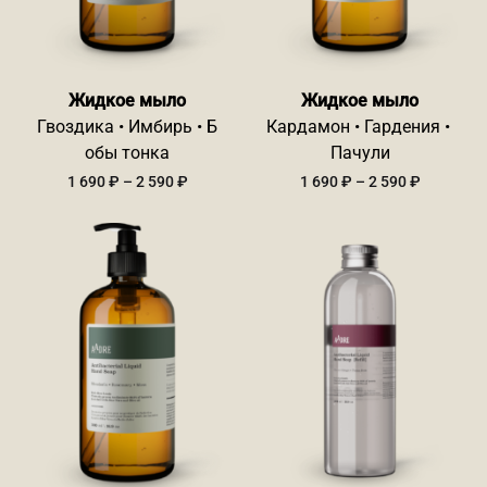
Жидкое мыло
Жидкое мыло
Гвоздика • Имбирь • Б
Кардамон • Гардения •
обы тонка
Пачули
Диапазон
Диапазо
1 690
₽
–
2 590
₽
1 690
₽
–
2 590
₽
цен:
цен:
1
1
690 ₽
690 ₽
–
–
2
2
590 ₽
590 ₽