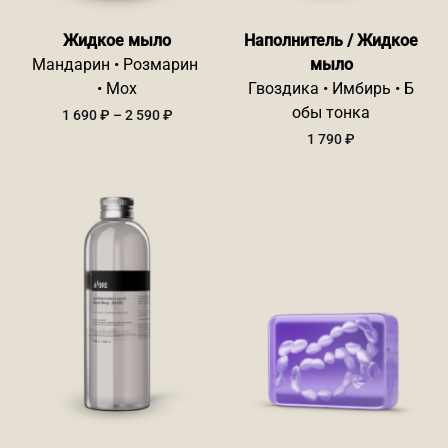
Жидкое мыло
Наполнитель / Жидкое
Мандарин • Розмарин
мыло
• Мох
Гвоздика • Имбирь • Б
обы тонка
Диапазон
1 690
₽
–
2 590
₽
цен:
1 790
₽
1
690 ₽
–
2
590 ₽