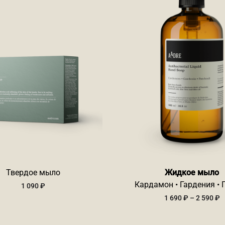
Твердое мыло
Жидкое мыло
Кардамон • Гардения • 
1 090
₽
Д
1 690
₽
–
2 590
₽
ц
1
6