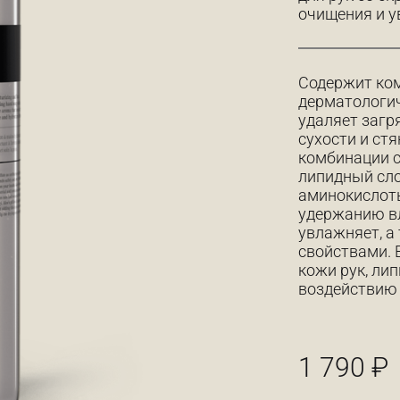
очищения и у
Содержит ко
дерматологич
удаляет загр
сухости и ст
комбинации 
липидный сло
аминокислоты
удержанию вл
увлажняет, а
свойствами. 
кожи рук, ли
воздействию 
1 790
₽