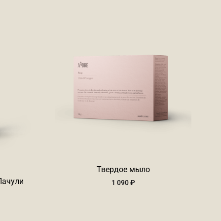
Твердое мыло
Пачули
1 090
₽
иапазон
ен:
90 ₽