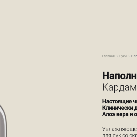
Главная
Руки
Нап
Наполн
Кардамо
Настоящие ч
Клинически д
Алоэ вера и 
Увлажняющее
для рук со с