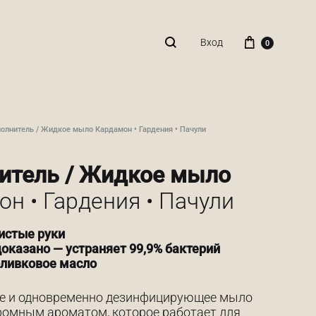
Корзина
Вход
0
Поиск
олнитель / Жидкое мыло Кардамон • Гардения • Пачули
итель / Жидкое мыло
н • Гардения • Пачули
истые руки
оказано — устраняет 99,9% бактерий
оливковое масло
 и одновременно дезинфицирующее мыло
кромным ароматом, которое работает для