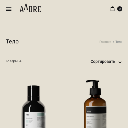
Кор
0
Тело
Главная
Тело
Товары: 4
Сортировать