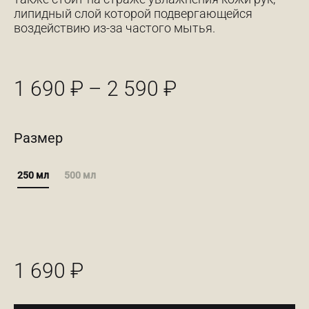
липидный слой которой подвергающейся
воздействию из-за частого мытья.
Диапазон
1 690
₽
–
2 590
₽
цен:
1
Размер
690 ₽
250 мл
500 мл
–
2
590 ₽
1 690
₽