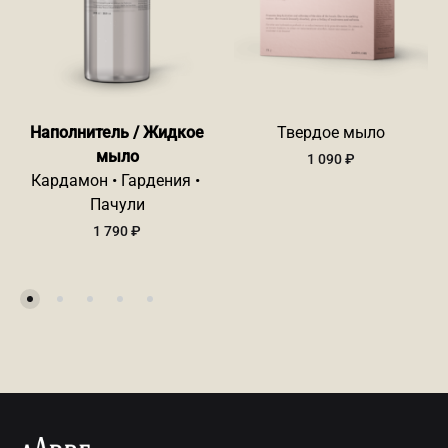
Наполнитель / Жидкое
Твердое мыло
мыло
1 090
₽
Кардамон • Гардения •
Пачули
1 790
₽