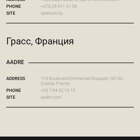
PHONE
+375 29 911 41 58
SITE
salarium.by
Грасс, Франция
AADRE
ADDRESS
179 Boulevard Emmanuel Rouquier, 06130
Grasse, France
PHONE
+33 7 84 52 15 15
SITE
aadre.com