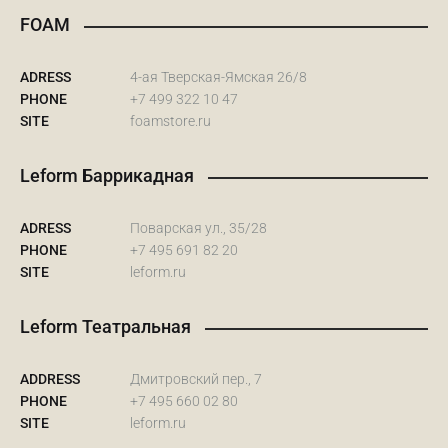
FOAM
ADRESS
4-ая Тверская-Ямская 26/8
PHONE
+7 499 322 10 47
SITE
foamstore.ru
Leform Баррикадная
ADRESS
Поварская ул., 35/28
PHONE
+7 495 691 82 20
SITE
leform.ru
Leform Театральная
ADDRESS
Дмитровский пер., 7
PHONE
+7 495 660 02 80
SITE
leform.ru