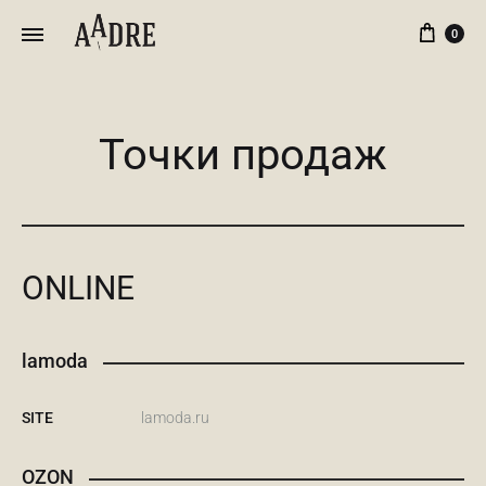
Кор
0
Точки продаж
ONLINE
lamoda
SITE
lamoda.ru
OZON