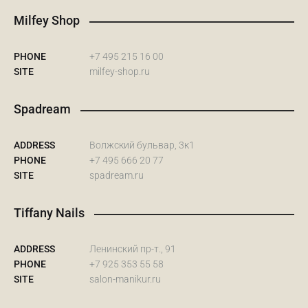
Milfey Shop
PHONE
+7 495 215 16 00
SITE
milfey-shop.ru
Spadream
ADDRESS
Волжский бульвар, 3к1
PHONE
+7 495 666 20 77
SITE
spadream.ru
Tiffany Nails
ADDRESS
Ленинский пр-т., 91
PHONE
+7 925 353 55 58
SITE
salon-manikur.ru