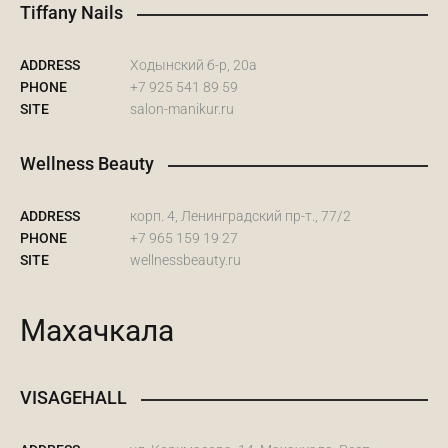
Tiffany Nails
ADDRESS
Ходынский б-р, 20а
PHONE
+7 925 541 89 59
SITE
salon-manikur.ru
Wellness Beauty
ADDRESS
корп. 4, Ленинградский пр-т., 77/2
PHONE
+7 965 159 19 27
SITE
wellnessbeauty.ru
Махачкала
VISAGEHALL