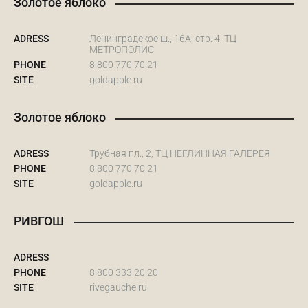
Золотое яблоко
ADRESS
Ленинградское ш., 16А, стр. 4, ТЦ
МЕТРОПОЛИС
PHONE
8 800 770 70 21
SITE
goldapple.ru
Золотое яблоко
ADRESS
Трубная пл., 2, ТЦ НЕГЛИННАЯ ГАЛЕРЕЯ
PHONE
8 800 770 70 21
SITE
goldapple.ru
РИВГОШ
ADRESS
PHONE
8 800 333 20 20
SITE
rivegauche.ru