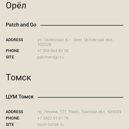
Орёл
Patch and Go
ADDRESS
ул. Полесская, 6, г. Орел, Орловская обл.,
302028
PHONE
+7 906 664 89 00
SITE
patchandgo.ru
Томск
ЦУМ Томск
ADDRESS
пр. Ленина, 121, Томск, Томская обл., 634009
PHONE
+7 3822 51 61 78
SITE
tsum-tomsk.ru