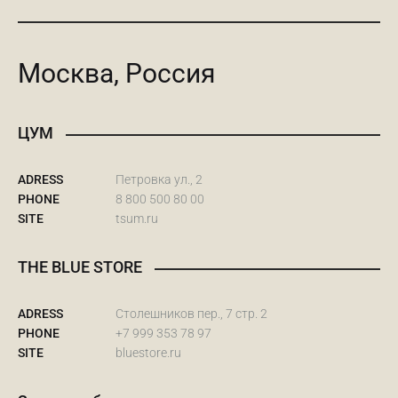
Москва, Россия
ЦУМ
ADRESS
Петровка ул., 2
PHONE
8 800 500 80 00
SITE
tsum.ru
THE BLUE STORE
ADRESS
Столешников пер., 7 стр. 2
PHONE
+7 999 353 78 97
SITE
bluestore.ru