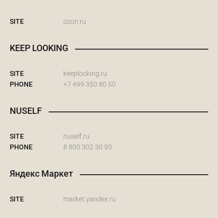
SITE
ozon.ru
KEEP LOOKING
SITE
keeplooking.ru
PHONE
+7 499 350 80 50
NUSELF
SITE
nuself.ru
PHONE
8 800 302 30 93
Яндекс Маркет
SITE
market.yandex.ru