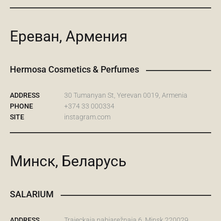
Ереван, Армения
Hermosa Cosmetics & Pеrfumes
ADDRESS
30 Tumanyan St, Yerevan 0019, Armenia
PHONE
+374 33 000334
SITE
instagram.com
Минск, Беларусь
SALARIUM
ADDRESS
Trajeckaja nabiarežnaja 6, Minsk 220029