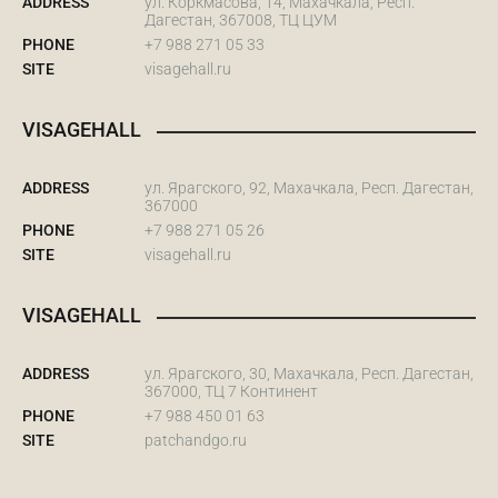
ADDRESS
ул. Коркмасова, 14, Махачкала, Респ.
Дагестан, 367008, ТЦ ЦУМ
PHONE
+7 988 271 05 33
SITE
visagehall.ru
VISAGEHALL
ADDRESS
ул. Ярагского, 92, Махачкала, Респ. Дагестан,
367000
PHONE
+7 988 271 05 26
SITE
visagehall.ru
VISAGEHALL
ADDRESS
ул. Ярагского, 30, Махачкала, Респ. Дагестан,
367000, ТЦ 7 Континент
PHONE
+7 988 450 01 63
SITE
patchandgo.ru