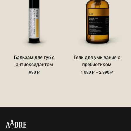
Бальзам для губ c
Гель для умывания с
антиоксидантом
пребиотиком
Диапазо
990
₽
1 090
₽
–
2 990
₽
цен:
1
090 ₽
–
2
990 ₽